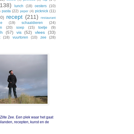
(138)
lunch
(18)
oesters
(10)
pasta
(22)
picknick
(11)
)
peper
(4)
recept
(211)
30)
restaurant
de
(19)
schaaldieren
(24)
en
(20)
soep
(15)
toetje
(9)
ch
(57)
vis
(52)
vlees
(33)
t
(18)
vuurtoren
(10)
zee
(28)
ilte Zee. Een plek waar het gaat
eilanden, recepten, kunst en de