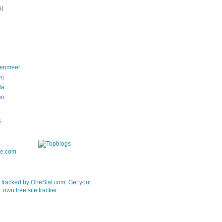
5)
nenmeer
ij
da
en