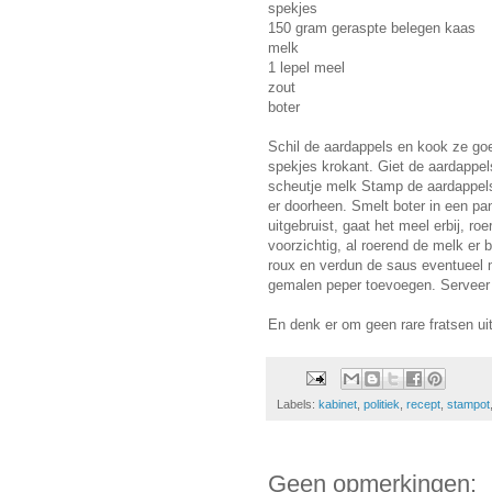
spekjes
150 gram geraspte belegen kaas
melk
1 lepel meel
zout
boter
Schil de aardappels en kook ze goe
spekjes krokant. Giet de aardappe
scheutje melk Stamp de aardappels 
er doorheen. Smelt boter in een pa
uitgebruist, gaat het meel erbij, ro
voorzichtig, al roerend de melk er 
roux en verdun de saus eventueel 
gemalen peper toevoegen. Serveer
En denk er om geen rare fratsen ui
Labels:
kabinet
,
politiek
,
recept
,
stampot
Geen opmerkingen: