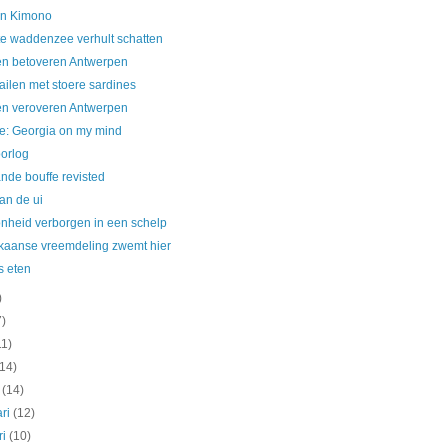
 in Kimono
e waddenzee verhult schatten
n betoveren Antwerpen
ailen met stoere sardines
n veroveren Antwerpen
se: Georgia on my mind
orlog
nde bouffe revisted
an de ui
nheid verborgen in een schelp
kaanse vreemdeling zwemt hier
s eten
)
7)
11)
(14)
t
(14)
ari
(12)
ri
(10)