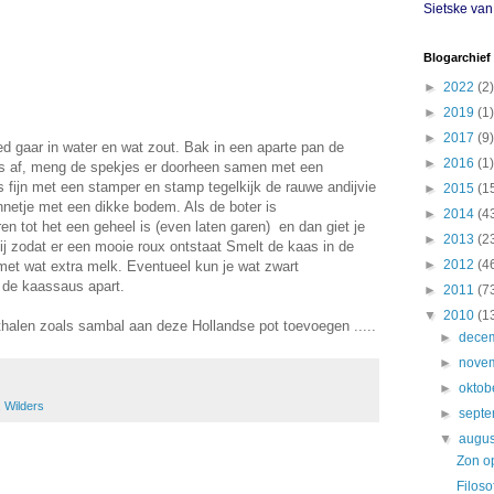
Sietske va
Blogarchief
►
2022
(2)
►
2019
(1)
►
2017
(9)
d gaar in water en wat zout. Bak in een aparte pan de
►
2016
(1)
ls af, meng de spekjes er doorheen samen met een
fijn met een stamper en stamp tegelkijk de rauwe andijvie
►
2015
(1
nnetje met een dikke bodem. Als de boter is
►
2014
(4
eren tot het een geheel is (even laten garen) en dan giet je
►
2013
(2
bij zodat er een mooie roux ontstaat Smelt de kaas in de
►
2012
(4
met wat extra melk. Eventueel kun je wat zwart
 de kaassaus apart.
►
2011
(7
▼
2010
(1
thalen zoals sambal aan deze Hollandse pot toevoegen .....
►
dece
►
nove
►
oktob
,
Wilders
►
sept
▼
augu
Zon op
Filoso