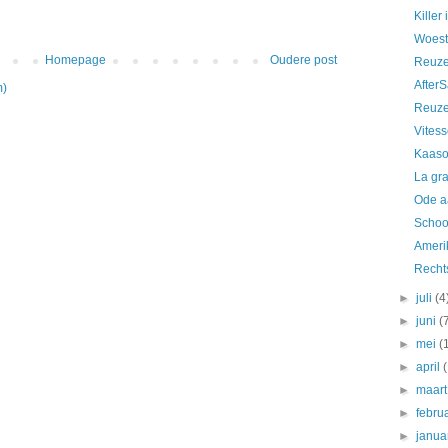
Killer
Woest
Homepage
Oudere post
Reuze
AfterS
m)
Reuze
Vites
Kaaso
La gra
Ode a
Schoo
Ameri
Recht
►
juli
(4
►
juni
(
►
mei
(
►
april
►
maar
►
febru
►
janua