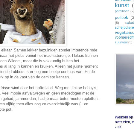
kunst
parelhoen
(2
politiek
(
sala
(5)
schelpdier
vegetaris
voorgerech
zuurkool
(3)
elkaar. Samen lekker bezuinigen zonder irriterende rode
n naar het plebs vanuit het machtstorentje. Helaas kunnen
n een Wilders, maar die is vakkundig buiten het
s al lang in kannen en kruiken. Alleen het juiste moment
ende Lubbers is er nog een beetje confuus van. En de
jurk op in de kast van de gemiste kansen.
frisse wind door het softe land. Weg met linkse hobby's,
n, veel mooie asfvaltwegen en geen mededogen met de
 gehad, jammer dan; had je maar beter moeten opletten.
n vijftig toen alles nog zo overzichtelijk was (...en
te pot!
Welkom op Z
over eten, 
zee.