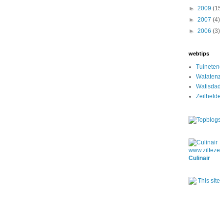
►
2009
(1
►
2007
(4)
►
2006
(3)
webtips
Tuinete
Watatenz
Watisda
Zeilheld
Culinair