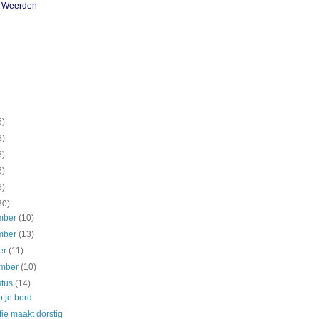
n Weerden
5)
3)
3)
6)
3)
30)
mber
(10)
mber
(13)
er
(11)
ember
(10)
stus
(14)
 je bord
fie maakt dorstig