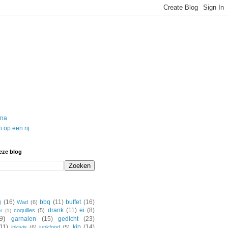
ina
 op een rij
eze blog
g
(16)
bbq
(11)
buffet
(16)
Wad
(6)
drank
(11)
ei
(8)
coquilles
(5)
rt
(1)
9)
garnalen
(15)
gedicht
(23)
(11)
kip
(14)
inktvis
(6)
junkfood
(5)