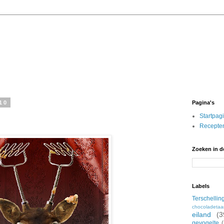
10
Pagina's
Startpag
Recepten
Zoeken in d
Labels
Terschellin
chocoladetaa
eiland
(3
gevogelte