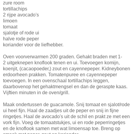
zure room
tortillachips
2 rijpe avocado's
limoen
tomaat
sjalotje of rode ui
halve rode peper
koriander voor de liefhebber.
Oven voorverwarmen 200 graden. Gehakt braden met 1-
2 uitgeknepen knoflook tenen en ui. Toevoegen komijn,
koenjit, (cacaopoeder,) zout en cayennepeper. Kidneybonen
erdoorheen prakken. Tomatenpuree en cayennepeper
toevoegen. In een ovenschaal tortillachips leggen,
daarbovenop het gehaktmengsel en dan de geraspte kaas.
Vijftien minuten in de oven/grill.
Maak ondertussen de guacamole. Snij tomaat en sjalot/rode
ui heel fijn. Haal de zaadjes uit de peper en snij in fijne
ringetjes. Haal de avocado's uit de schil en prakt ze met een
vork fijn. Voeg de tomaatstukjes, ui en rode peperringetjes
en de knoflook samen met wat limoensap toe. Breng op