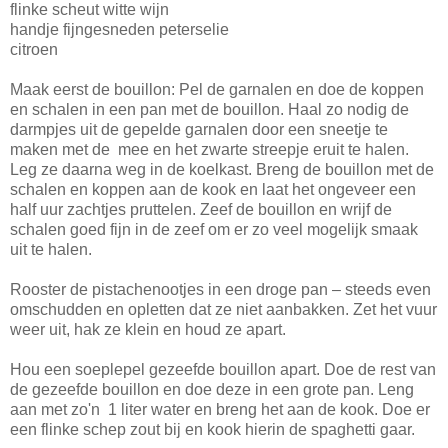
flinke scheut witte wijn
handje fijngesneden peterselie
citroen
Maak eerst de bouillon: Pel de garnalen en doe de koppen
en schalen in een pan met de bouillon. Haal zo nodig de
darmpjes uit de gepelde garnalen door een sneetje te
maken met de mee en het zwarte streepje eruit te halen.
Leg ze daarna weg in de koelkast. Breng de bouillon met de
schalen en koppen aan de kook en laat het ongeveer een
half uur zachtjes pruttelen. Zeef de bouillon en wrijf de
schalen goed fijn in de zeef om er zo veel mogelijk smaak
uit te halen.
Rooster de pistachenootjes in een droge pan – steeds even
omschudden en opletten dat ze niet aanbakken. Zet het vuur
weer uit, hak ze klein en houd ze apart.
Hou een soeplepel gezeefde bouillon apart. Doe de rest van
de gezeefde bouillon en doe deze in een grote pan. Leng
aan met zo'n 1 liter water en breng het aan de kook. Doe er
een flinke schep zout bij en kook hierin de spaghetti gaar.