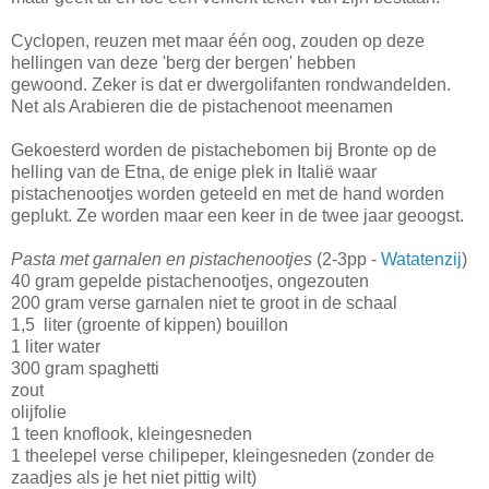
Cyclopen, reuzen met maar één oog, zouden op deze
hellingen van deze 'berg der bergen' hebben
gewoond. Zeker is dat er dwergolifanten rondwandelden.
Net als Arabieren die de pistachenoot meenamen
Gekoesterd worden de pistachebomen bij Bronte op de
helling van de Etna, de enige plek in Italië waar
pistachenootjes worden geteeld en met de hand worden
geplukt. Ze worden maar een keer in de twee jaar geoogst.
Pasta met garnalen en pistachenootjes
(2-3pp -
Watatenzij
)
40 gram gepelde pistachenootjes, ongezouten
200 gram verse garnalen niet te groot in de schaal
1,5 liter (groente of kippen) bouillon
1 liter water
300 gram spaghetti
zout
olijfolie
1 teen knoflook, kleingesneden
1 theelepel verse chilipeper, kleingesneden (zonder de
zaadjes als je het niet pittig wilt)