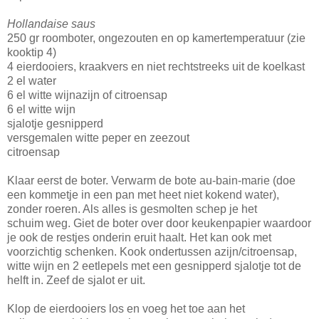
Hollandaise saus
250 gr roomboter, ongezouten en op kamertemperatuur (zie
kooktip 4)
4 eierdooiers, kraakvers en niet rechtstreeks uit de koelkast
2 el water
6 el witte wijnazijn of citroensap
6 el witte wijn
sjalotje gesnipperd
versgemalen witte peper en zeezout
citroensap
Klaar eerst de boter. Verwarm de bote au-bain-marie (doe
een kommetje in een pan met heet niet kokend water),
zonder roeren. Als alles is gesmolten schep je het
schuim weg. Giet de boter over door keukenpapier waardoor
je ook de restjes onderin eruit haalt. Het kan ook met
voorzichtig schenken. Kook ondertussen azijn/citroensap,
witte wijn en 2 eetlepels met een gesnipperd sjalotje tot de
helft in. Zeef de sjalot er uit.
Klop de eierdooiers los en voeg het toe aan het