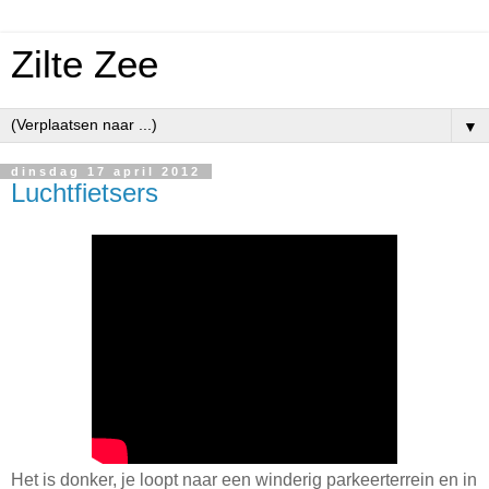
Zilte Zee
▼
dinsdag 17 april 2012
Luchtfietsers
Het is donker, je loopt naar een winderig parkeerterrein en in