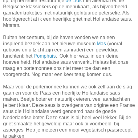
tip, bij het leuke restaurantje
de Lids
met allemaal echte
Belgische klassiekers op de menukaart , als bijvoorbeeld
garnalenkroketjes met natuurlijk gefrituurde peterselie. Als
hoofdgerecht at ik een heerlijke griet met Hollandaise saus.
Mmmm.
Buiten het centrum, bij de haven vonden we na een
inspirend bezoek aan het nieuwe museum
Mas
(vooral
gebouw en uitzicht zijn een aanrader) een geweldige
lunchtent; het
Pomphuis
. Ook hier was, in een kleine
hoeveelheid, Hollandaise saus verwerkt. Helaas liet onze
maag en portemonnee ons niet meer toe dan een
voorgerecht. Nog maar een keer terug komen dus.
Maar voor de portemonnee kunnen we ook zelf aan de slag
gaan en voor de Paas een heerlijke Hollandaise saus
maken. Beetje boter en natuurlijk eieren, veel aandacht en
je bent klaar. Deze saus is overigens van origine een Franse
saus die Hollandaise werd genoemd naar de goede
Nederlandse boter. Deze saus is bij heel veel lekker. Bij de
griet smaakte het geweldig maar ook bijvoorbeeld bij
asperges. Heb je meteen een mooi vegetarisch paasrecept
te pakken.