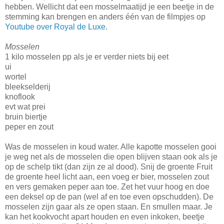
hebben. Wellicht dat een mosselmaatijd je een beetje in de
stemming kan brengen en anders één van de filmpjes op
Youtube over Royal de Luxe
.
Mosselen
1 kilo mosselen pp als je er verder niets bij eet
ui
wortel
bleekselderij
knoflook
evt wat prei
bruin biertje
peper en zout
Was de mosselen in koud water. Alle kapotte mosselen gooi
je weg net als de mosselen die open blijven staan ook als je
op de schelp tikt (dan zijn ze al dood). Snij de groente Fruit
de groente heel licht aan, een voeg er bier, mosselen zout
en vers gemaken peper aan toe. Zet het vuur hoog en doe
een deksel op de pan (wel af en toe even opschudden). De
mosselen zijn gaar als ze open staan. En smullen maar. Je
kan het kookvocht apart houden en even inkoken, beetje