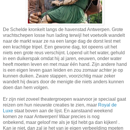
De Schelde kronkelt langs de havenstad Antwerpen. Grote
vrachtschepen losse hun lading terwijl het voetvolk wandelt
naar de markt waar ze na een lange dag de dorst lest met
een krachtige tripel. Een gewone dag, tot opeens uit het
niets een grote reus verschijnt. Lopend uit het water, gehuld
in een duikerspak omdat hij al jaren, eeuwen, onder water
heeft moeten leven en met maar één hand. Zijn andere hand
is een eigen leven gaan leiden en zou zomaar achter je op
kunnen duiken. Zware stappen, voorzichtig maar zeker
wandelt hij dwars door de menigte die niets anders kunnen
doen dan hem volgen.
Er zijn niet zoveel theatergroepen waarvoor je speciaal gaat
reizen om hun nieuwste creaties te zien, maar
Royal de
Luxe
staat boven aan de lijst. En aanstaand weekend
komen ze naar Antwerpen! Waar precies is nog
onbekend, maar geloof me als je tijd hebt ga dan kijken! .
Kan je niet, dan zal je het van je eigen verbeelding moeten