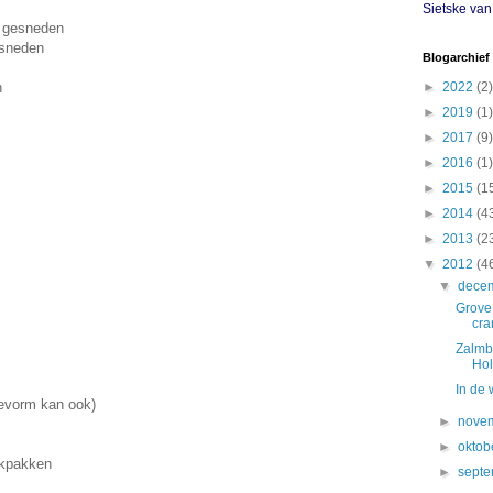
Sietske va
n gesneden
nsneden
Blogarchief
n
►
2022
(2)
►
2019
(1)
►
2017
(9)
►
2016
(1)
►
2015
(1
►
2014
(4
►
2013
(2
▼
2012
(4
▼
dece
Grove
cra
Zalmb
Hol
In de
kevorm kan ook)
►
nove
►
oktob
elkpakken
►
sept