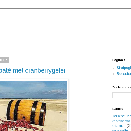
2012
Pagina's
Startpag
até met cranberrygelei
Recepten
Zoeken in d
Labels
Terschellin
chocoladetaa
eiland
(3
gevogelte