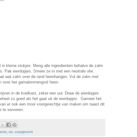
el in kleine stukjes. Meng alle ingredienten behalve de zalm
s. Pak eierdopjes. Smeer ze in met een neutrale olie.
aat wat zalm over de rand heenhangen. Vul de zalm met
m over het garnalenmengsel heen.
tijven in de koelkast, zeker een uur. Draai de eierdopjes
eheel zo goed als het gaat uit de eierdopjes. Garneer het
e kan er ook een mooi voorgerechtje van maken om naast dit
 te serveren.
ieren
,
vis
,
voorgerecht