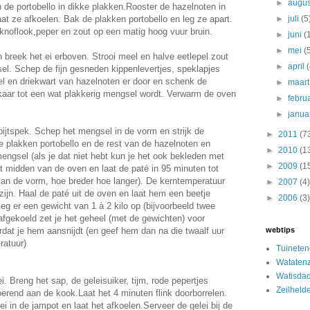
►
augu
 de portobello in dikke plakken.Rooster de hazelnoten in
t ze afkoelen. Bak de plakken portobello en leg ze apart.
►
juli
(5
knoflook,peper en zout op een matig hoog vuur bruin.
►
juni
(
►
mei
(
 breek het ei erboven. Strooi meel en halve eetlepel zout
►
april
l. Schep de fijn gesneden kippenlevertjes, speklapjes
l en driekwart van hazelnoten er door en schenk de
►
maar
kaar tot een wat plakkerig mengsel wordt. Verwarm de oven
►
febru
►
janua
ijtspek. Schep het mengsel in de vorm en strijk de
►
2011
(7
 plakken portobello en de rest van de hazelnoten en
►
2010
(1
mengsel (als je dat niet hebt kun je het ook bekleden met
►
2009
(1
et midden van de oven en laat de paté in 95 minuten tot
 van de vorm, hoe breder hoe langer). De kerntemperatuur
►
2007
(4)
ijn. Haal de paté uit de oven en laat hem een beetje
►
2006
(3)
leg er een gewicht van 1 à 2 kilo op (bijvoorbeeld twee
afgekoeld zet je het geheel (met de gewichten) voor
rdat je hem aansnijdt (en geef hem dan na die twaalf uur
webtips
ratuur)
Tuinete
Watatenz
Watisda
 Breng het sap, de geleisuiker, tijm, rode pepertjes
Zeilheld
oerend aan de kook.Laat het 4 minuten flink doorborrelen.
i in de jampot en laat het afkoelen.Serveer de gelei bij de