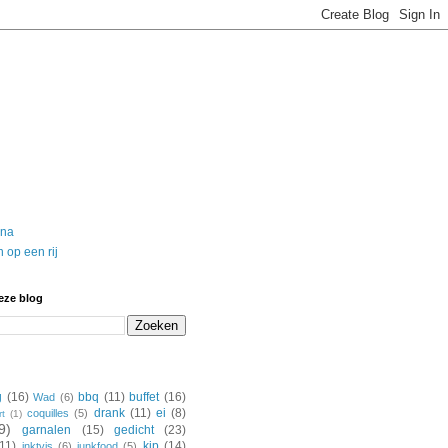
ina
 op een rij
eze blog
g
(16)
bbq
(11)
buffet
(16)
Wad
(6)
drank
(11)
ei
(8)
coquilles
(5)
rt
(1)
9)
garnalen
(15)
gedicht
(23)
(11)
kip
(14)
inktvis
(6)
junkfood
(5)