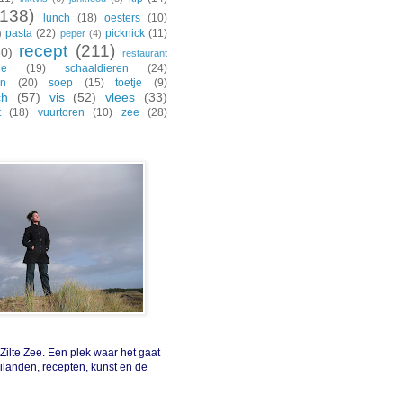
(138)
lunch
(18)
oesters
(10)
pasta
(22)
picknick
(11)
)
peper
(4)
recept
(211)
30)
restaurant
de
(19)
schaaldieren
(24)
en
(20)
soep
(15)
toetje
(9)
ch
(57)
vis
(52)
vlees
(33)
t
(18)
vuurtoren
(10)
zee
(28)
ilte Zee. Een plek waar het gaat
eilanden, recepten, kunst en de