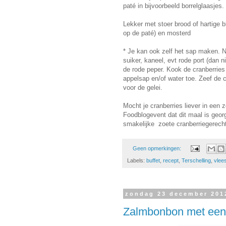
paté in bijvoorbeeld borrelglaasjes.
Lekker met stoer brood of hartige 
op de paté) en mosterd
* Je kan ook zelf het sap maken. 
suiker, kaneel, evt rode port (dan 
de rode peper. Kook de cranberries 
appelsap en/of water toe. Zeef de c
voor de gelei.
Mocht je cranberries liever in een 
Foodblogevent dat dit maal is geo
smakelijke zoete cranberriegerech
Geen opmerkingen:
Labels:
buffet
,
recept
,
Terschelling
,
vlee
zondag 23 december 201
Zalmbonbon met een 