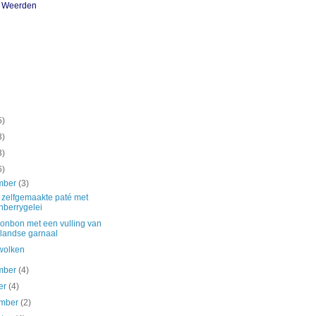
n Weerden
5)
3)
3)
6)
mber
(3)
 zelfgemaakte paté met
nberrygelei
onbon met een vulling van
landse garnaal
 wolken
mber
(4)
er
(4)
ember
(2)