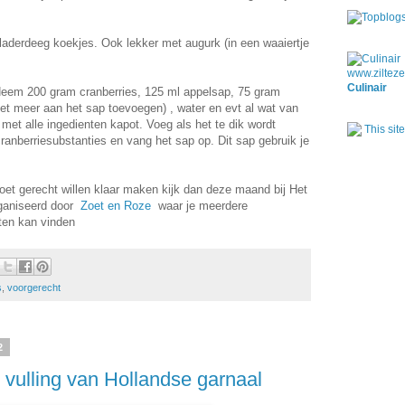
bladerdeeg koekjes. Ook lekker met augurk (in een waaiertje
Culinair
Neem 200 gram cranberries, 125 ml appelsap, 75 gram
niet meer aan het sap toevoegen) , water en evt al wat van
met alle ingedienten kapot. Voeg als het te dik wordt
ranberriesubstanties en vang het sap op. Dit sap gebruik je
zoet gerecht willen klaar maken kijk dan deze maand bij Het
rganiseerd door
Zoet en Roze
waar je meerdere
ten kan vinden
s
,
voorgerecht
2
vulling van Hollandse garnaal