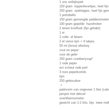
1 ons ontbijtspek
150 gram kippenlevertjes, heel fij
250 gram speklapjes, heel fijn ge
1 portobello
150 gram gemengde paddenstoele
100 gram gepelde hazelnoten
2 tenen knoflook (fijn gehakt)
1 ei
2 volle el bloem
2 el verse tijm + 4 takjes
50 ml (Ierse) whiskey
zout en peper
voor de gelei
250 gram cranberrysap*
1 rode peper
evt scheut rode port
3 roze peperkorrels
tijm
250 geleisuiker
+
patévorm van ongeveer 1 liter (ca
jampot met deksel
oventhermometer
gewicht van 1-2 kilo, bijv. twee m