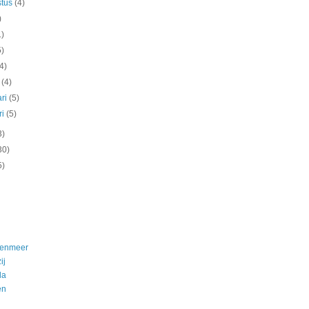
stus
(4)
)
1)
5)
(4)
t
(4)
ari
(5)
ri
(5)
3)
30)
5)
nenmeer
ij
da
en