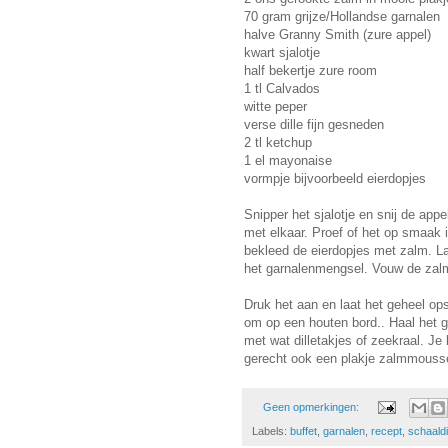
70 gram grijze/Hollandse garnalen
halve Granny Smith (zure appel)
kwart sjalotje
half bekertje zure room
1 tl Calvados
witte peper
verse dille fijn gesneden
2 tl ketchup
1 el mayonaise
vormpje bijvoorbeeld eierdopjes
Snipper het sjalotje en snij de app
met elkaar. Proef of het op smaak i
bekleed de eierdopjes met zalm. L
het garnalenmengsel. Vouw de zal
Druk het aan en laat het geheel ops
om op een houten bord.. Haal het g
met wat dilletakjes of zeekraal. J
gerecht ook een plakje zalmmousse
Geen opmerkingen:
Labels:
buffet
,
garnalen
,
recept
,
schaald