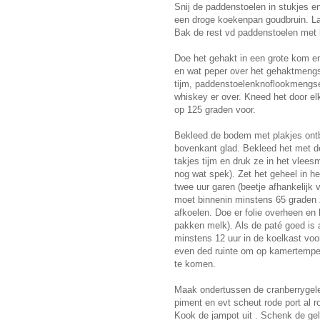
Snij de paddenstoelen in stukjes en
een droge koekenpan goudbruin. Laa
Bak de rest vd paddenstoelen met 
Doe het gehakt in een grote kom en
en wat peper over het gehaktmengse
tijm, paddenstoelenknoflookmengse
whiskey er over. Kneed het door el
op 125 graden voor.
Bekleed de bodem met plakjes ontb
bovenkant glad. Bekleed het met de
takjes tijm en druk ze in het vlees
nog wat spek). Zet het geheel in h
twee uur garen (beetje afhankelijk
moet binnenin minstens 65 graden z
afkoelen. Doe er folie overheen en 
pakken melk). Als de paté goed is 
minstens 12 uur in de koelkast voo
even ded ruinte om op kamertempe
te komen.
Maak ondertussen de cranberrygelei.
piment en evt scheut rode port al r
Kook de jampot uit . Schenk de gele