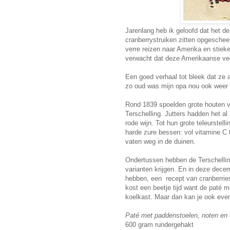
Jarenlang heb ik geloofd dat het d
cranberrystruiken zitten opgesche
verre reizen naar Amerika en stiek
verwacht dat deze Amerikaanse ve
Een goed verhaal tot bleek dat ze 
zo oud was mijn opa nou ook weer 
Rond 1839 spoelden grote houten v
Terschelling. Jutters hadden het a
rode wijn. Tot hun grote teleurstel
harde zure bessen: vol vitamine C
vaten weg in de duinen.
Ondertussen hebben de Terschelling
varianten krijgen. En in deze dece
hebben, een recept van cranberrie
kost een beetje tijd want de paté 
koelkast. Maar dan kan je ook even
Paté met paddenstoelen, noten
en 
600 gram rundergehakt