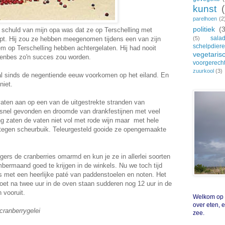
kunst
parelhoen
(2
politiek
(
e schuld van mijn opa was dat ze op Terschelling met
sala
ept. Hij zou ze hebben meegenomen tijdens een van zijn
(5)
schelpdier
em op Terschelling hebben achtergelaten. Hij had nooit
vegetaris
enbes zo'n succes zou worden.
voorgerech
zuurkool
(3)
al sinds de negentiende eeuw voorkomen op het eiland. En
niet.
aten aan op een van de uitgestrekte stranden van
l snel gevonden en droomde van drankfestijnen met veel
ling zaten de vaten niet vol met rode wijn maar met hele
 tegen scheurbuik. Teleurgesteld gooide ze opengemaakte
ers de cranberries omarmd en kun je ze in allerlei soorten
mbermaand goed te krijgen in de winkels. Nu we toch tijd
s met een heerlijke paté van paddenstoelen en noten. Het
moet na twee uur in de oven staan sudderen nog 12 uur in de
 vooruit.
Welkom op Z
over eten, 
cranberrygelei
zee.