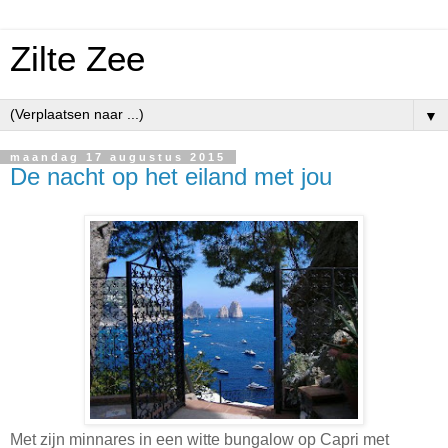
Zilte Zee
▼
maandag 17 augustus 2015
De nacht op het eiland met jou
Met zijn minnares in een witte bungalow op Capri met