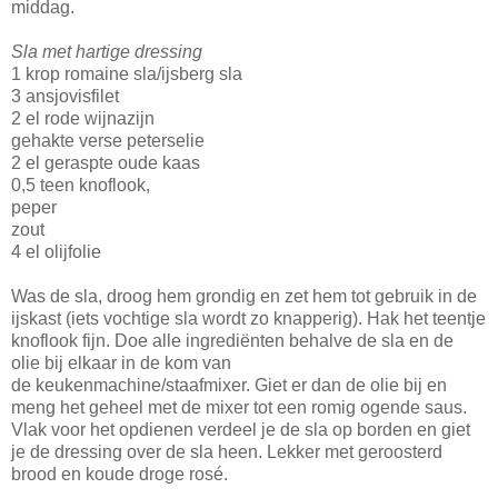
middag.
Sla met hartige dressing
1 krop romaine sla/ijsberg sla
3 ansjovisfilet
2 el rode wijnazijn
gehakte verse peterselie
2 el geraspte oude kaas
0,5 teen knoflook,
peper
zout
4 el olijfolie
Was de sla, droog hem grondig en zet hem tot gebruik in de
ijskast (iets vochtige sla wordt zo knapperig). Hak het teentje
knoflook fijn. Doe alle ingrediënten behalve de sla en de
olie bij elkaar in de kom van
de keukenmachine/staafmixer. Giet er dan de olie bij en
meng het geheel met de mixer tot een romig ogende saus.
Vlak voor het opdienen verdeel je de sla op borden en giet
je de dressing over de sla heen. Lekker met geroosterd
brood en koude droge rosé.