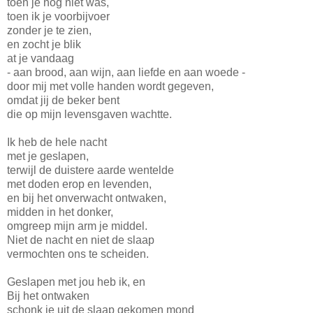
toen je nog niet was,
toen ik je voorbijvoer
zonder je te zien,
en zocht je blik
at je vandaag
- aan brood, aan wijn, aan liefde en aan woede -
door mij met volle handen wordt gegeven,
omdat jij de beker bent
die op mijn levensgaven wachtte.
Ik heb de hele nacht
met je geslapen,
terwijl de duistere aarde wentelde
met doden erop en levenden,
en bij het onverwacht ontwaken,
midden in het donker,
omgreep mijn arm je middel.
Niet de nacht en niet de slaap
vermochten ons te scheiden.
Geslapen met jou heb ik, en
Bij het ontwaken
schonk je uit de slaap gekomen mond