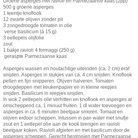
Groene asperges met ravioli en Parmezaanse kaas (2pp)
500 g groene asperges
1 teentje knoflook
12 zwarte olijven zonder pit
3 zongedroogde tomaten in olie
verse basilicum (à 15 g)
3 eetlepels olijfolie
zout
1 bakje ravioli 4 formaggi (250 g)
geraspte Parmezaanse kaas
Asperges wassen en houtachtige uiteinden (ca. 2 cm) eraf
snijden. Asperges in stukjes van ca. 4 cm snijden. Knoflook
pellen en fijn snipperen. Olijven halveren. Tomaten
droogdeppen met keukenpapier en in kleine reepjes
snijden. Basilicum in reepjes snijden.
In wok 2 eetlepels olie verhitten en knoflook en asperges al
omscheppend ca. 1 minuut fruiten. 1 dl water toevoegen en
asperges in ca. 6 minuten beetgaar smoren. Tomaat en
olijven erdoor scheppen. Intussen in pan water met snufje
zout en 1 eetlepel olie aan de kook brengen en ravioli
beetgaar koken. Ravioli afgieten en met basilicum door de
asperges scheppen. Gerecht bestrooien met Parmezaanse