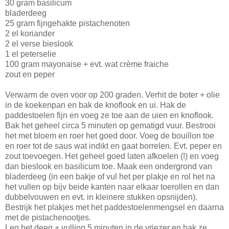
30 gram basilicum
bladerdeeg
25 gram fijngehakte pistachenoten
2 el koriander
2 el verse bieslook
1 el peterselie
100 gram mayonaise + evt. wat crème fraiche
zout en peper
Verwarm de oven voor op 200 graden. Verhit de boter + olie
in de koekenpan en bak de knoflook en ui. Hak de
paddestoelen fijn en voeg ze toe aan de uien en knoflook.
Bak het geheel circa 5 minuten op gematigd vuur. Bestrooi
het met bloem en roer het goed door. Voeg de bouillon toe
en roer tot de saus wat indikt en gaat borrelen. Evt. peper en
zout toevoegen. Het geheel goed laten afkoelen (!) en voeg
dan bieslook en basilicum toe. Maak een ondergrond van
bladerdeeg (in een bakje of vul het per plakje en rol het na
het vullen op bijv beide kanten naar elkaar toerollen en dan
dubbelvouwen en evt. in kleinere stukken opsnijden).
Bestrijk het plakjes met het paddestoelenmengsel en daarna
met de pistachenootjes.
Leg het deeg + vulling 5 minuten in de vriezer en bak ze