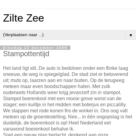
Zilte Zee
▼
dinsdag 22 december 2009
Stampottentijd
Het land ligt stil, De auto is bedolven onder een flinke laag
sneeuw, de weg is spiegelglad. De stad ziet er betoverend
uit; muts op, laarzen aan en naar buiten. Op de terugweg
meteen maar even boodschappen halen. Met zulk
ouderwets Hollands weer krijg jevanzelf zin in stampot.
Stampot boerenkool met een mooie grove worst van de
slager; een kuiltje in het midden met boterjus en piccalilly.
We stappen met rode konen fris de winkel in. Ons oog valt
meteen op de groentestelling. Nee... in één oogopslag is het
duidelijk, de boerenkool is op! Heel Nederland eet
vanavond boerenkool behalve ik.
Snel een nieuw plan bedacht, denkend aan onze