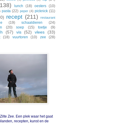
(138)
lunch
(18)
oesters
(10)
pasta
(22)
picknick
(11)
)
peper
(4)
recept
(211)
30)
restaurant
de
(19)
schaaldieren
(24)
en
(20)
soep
(15)
toetje
(9)
ch
(57)
vis
(52)
vlees
(33)
t
(18)
vuurtoren
(10)
zee
(28)
ilte Zee. Een plek waar het gaat
eilanden, recepten, kunst en de