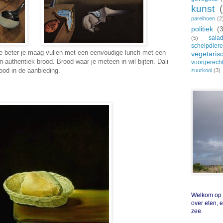
kunst
parelhoen
(2
politiek
(
sala
(5)
schelpdier
 je beter je maag vullen met een eenvoudige lunch met een
vegetaris
uthentiek brood. Brood waar je meteen in wil bijten. Dali
voorgerech
ood in de aanbieding.
zuurkool
(3)
Welkom op Z
over eten, 
zee.