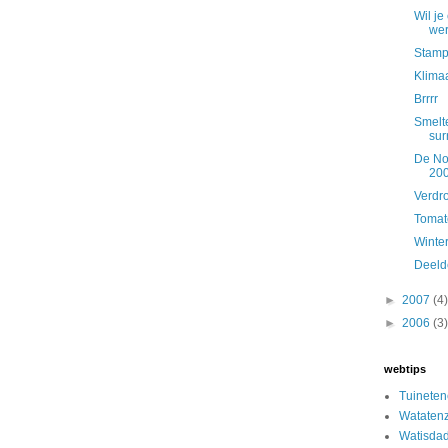
Wil je
wer
Stampo
Klimaa
Brrrr
Smelt
sur
De Noo
20
Verdr
Tomat
Winte
Deeld
►
2007
(4)
►
2006
(3)
webtips
Tuinete
Watatenz
Watisda