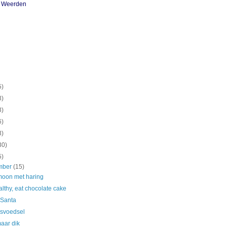
n Weerden
5)
3)
3)
6)
3)
30)
5)
mber
(15)
moon met haring
lthy, eat chocolate cake
 Santa
esvoedsel
aar dik