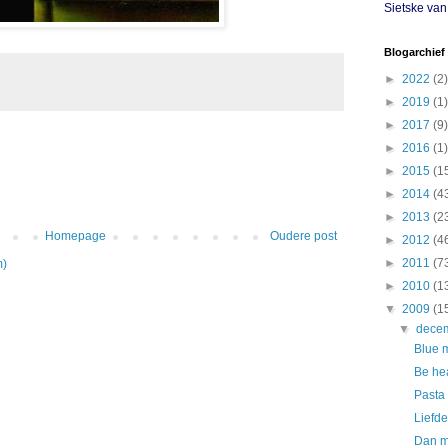
Sietske va
Blogarchief
►
2022
(2)
►
2019
(1)
►
2017
(9)
►
2016
(1)
►
2015
(1
►
2014
(4
►
2013
(2
Homepage
Oudere post
►
2012
(4
►
2011
(7
m)
►
2010
(1
▼
2009
(1
▼
dece
Blue 
Be hea
Pasta
Liefd
Dan m