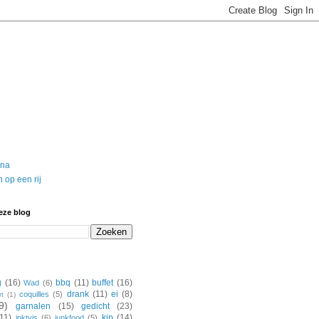
ina
 op een rij
eze blog
g
(16)
bbq
(11)
buffet
(16)
Wad
(6)
drank
(11)
ei
(8)
coquilles
(5)
rt
(1)
9)
garnalen
(15)
gedicht
(23)
(11)
kip
(14)
inktvis
(6)
junkfood
(5)