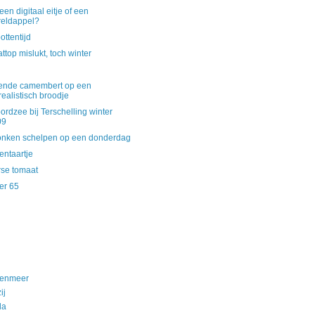
 een digitaal eitje of een
eldappel?
ttentijd
ttop mislukt, toch winter
ende camembert op een
realistisch broodje
rdzee bij Terschelling winter
09
onken schelpen op een donderdag
entaartje
rse tomaat
er 65
nenmeer
ij
da