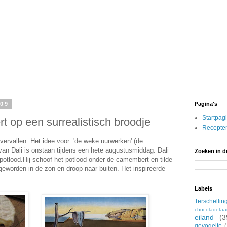
009
Pagina's
Startpag
 op een surrealistisch broodje
Recepten
overvallen. Het idee voor 'de weke uurwerken' (de
van Dali is onstaan tijdens een hete augustusmiddag. Dali
Zoeken in d
 potlood.Hij schoof het potlood onder de camembert en tilde
eworden in de zon en droop naar buiten. Het inspireerde
Labels
Terschellin
chocoladetaa
eiland
(3
gevogelte