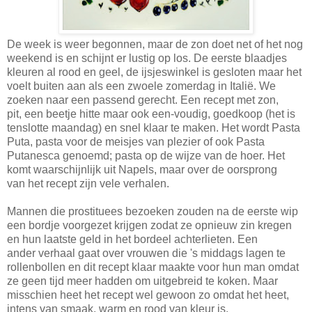
De week is weer begonnen, maar de zon doet net of het nog
weekend is en schijnt er lustig op los. De eerste blaadjes
kleuren al rood en geel, de ijsjeswinkel is gesloten maar het
voelt buiten aan als een zwoele zomerdag in Italië. We
zoeken naar een passend gerecht. Een recept met zon,
pit, een beetje hitte maar ook een-voudig, goedkoop (het is
tenslotte maandag) en snel klaar te maken. Het wordt Pasta
Puta, pasta voor de meisjes van plezier of ook Pasta
Putanesca genoemd; pasta op de wijze van de hoer. Het
komt waarschijnlijk uit Napels, maar over de oorsprong
van het recept zijn vele verhalen.
Mannen die prostituees bezoeken zouden na de eerste wip
een bordje voorgezet krijgen zodat ze opnieuw zin kregen
en hun laatste geld in het bordeel achterlieten. Een
ander verhaal gaat over vrouwen die 's middags lagen te
rollenbollen en dit recept klaar maakte voor hun man omdat
ze geen tijd meer hadden om uitgebreid te koken. Maar
misschien heet het recept wel gewoon zo omdat het heet,
intens van smaak, warm en rood van kleur is.