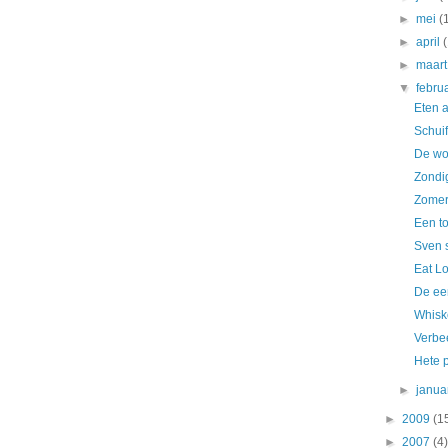
►
mei
(
►
april
►
maar
▼
febru
Eten a
Schuif
De wo
Zondi
Zomerj
Een t
Sven s
Eat L
De ee
Whisk
Verbe
Hete 
►
janua
►
2009
(1
►
2007
(4)