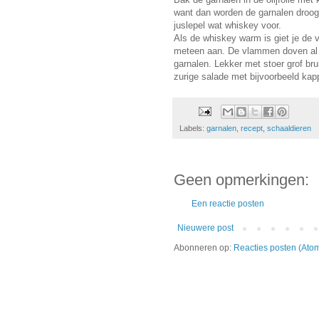
want dan worden de garnalen droog.
juslepel wat whiskey voor.
Als de whiskey warm is giet je de v
meteen aan. De vlammen doven al sn
garnalen. Lekker met stoer grof bru
zurige salade met bijvoorbeeld kapp
Labels:
garnalen
,
recept
,
schaaldieren
Geen opmerkingen:
Een reactie posten
Nieuwere post
Abonneren op:
Reacties posten (Ato