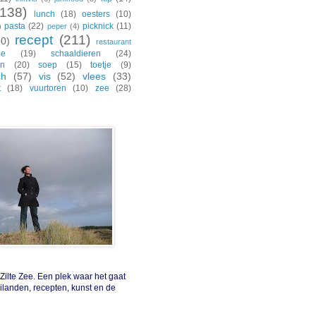
(138)
lunch
(18)
oesters
(10)
pasta
(22)
picknick
(11)
)
peper
(4)
recept
(211)
30)
restaurant
de
(19)
schaaldieren
(24)
en
(20)
soep
(15)
toetje
(9)
ch
(57)
vis
(52)
vlees
(33)
t
(18)
vuurtoren
(10)
zee
(28)
ilte Zee. Een plek waar het gaat
eilanden, recepten, kunst en de