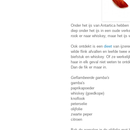
Onder het ijs van Antartica hebben
diep onder het ijs in een oude ver
rook er naar whiskey, maar het ijs 
Ook ontdekt is een
dieet
van ijzere
wilde flink afvallen en leefde twee
biefstuk en whiskey. Of ze werkelijk
haar in elk geval niet weten te ontd
Dan de fik er maar in.
Geflambeerde gamba's
gamba's
paprikapoeder
whiskey (goedkope)
knoflook
peterselie
olijfolie
zwarte peper
citroen
Bak de garnalen in de olijfolie met 