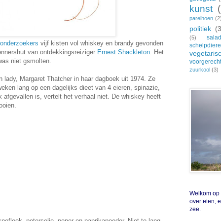
kunst
parelhoen
(2
politiek
(
sala
(5)
onderzoekers
vijf kisten vol whiskey en brandy gevonden
schelpdier
kennershut van ontdekkingsreiziger
Ernest Shackleton
. Het
vegetaris
was niet gsmolten.
voorgerech
zuurkool
(3)
n lady, Margaret Thatcher in haar dagboek uit 1974. Ze
 weken lang op een dagelijks dieet van 4 eieren, spinazie,
 afgevallen is, vertelt het verhaal niet. De whiskey heeft
ooien.
Welkom op Z
over eten, 
zee.
knoflook, peterselie. peper en paprikapoeder. Niet te lang