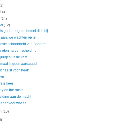
11)
(14)
t
(14)
ari
(12)
ls god brengt de hemel dichtbij
 aan, we wachten op je ...
este schoonheid van Bonaire
g eten na een scheiding
urkjes uit de kast
omaat is geen aardappel
chaatst voor steak
ove
rste keer
ey on the rocks
elding aan de macht
peper voor watjes
ri
(10)
5)