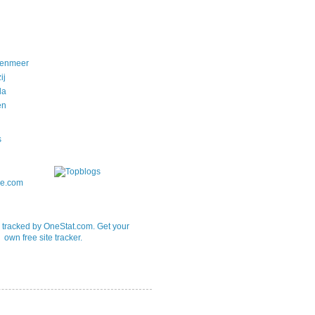
nenmeer
ij
da
en