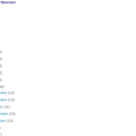
n Weerden
5)
3)
3)
6)
3)
30)
mber
(10)
mber
(13)
er
(11)
ember
(10)
stus
(14)
)
7)