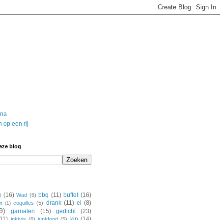
ina
 op een rij
eze blog
g
(16)
bbq
(11)
buffet
(16)
Wad
(6)
drank
(11)
ei
(8)
coquilles
(5)
rt
(1)
9)
garnalen
(15)
gedicht
(23)
(11)
kip
(14)
inktvis
(6)
junkfood
(5)