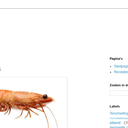
Pagina's
Startpag
s
Recepten
Zoeken in d
Labels
Terschellin
chocoladetaa
eiland
(3
gevogelte