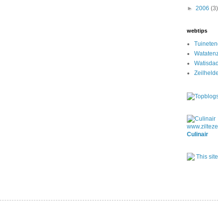
►
2006
(3)
webtips
Tuinete
Watatenz
Watisda
Zeilheld
Culinair