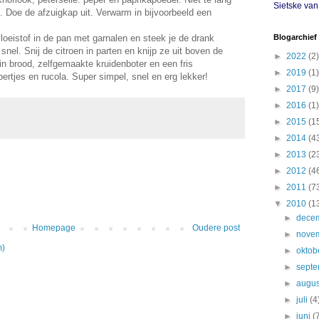
Sietske va
 Doe de afzuigkap uit. Verwarm in bijvoorbeeld een
loeistof in de pan met garnalen en steek je de drank
Blogarchief
el. Snij de citroen in parten en knijp ze uit boven de
►
2022
(2)
in brood, zelfgemaakte kruidenboter en een fris
►
2019
(1)
ertjes en rucola. Super simpel, snel en erg lekker!
►
2017
(9)
►
2016
(1)
►
2015
(1
►
2014
(4
►
2013
(2
►
2012
(4
►
2011
(7
▼
2010
(1
►
dece
Homepage
Oudere post
►
nove
m)
►
oktob
►
sept
►
augu
►
juli
(4
►
juni
(