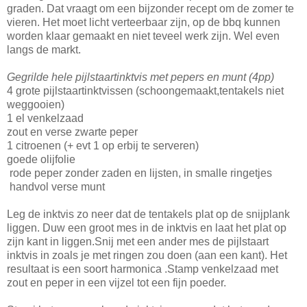
graden. Dat vraagt om een bijzonder recept om de zomer te
vieren. Het moet licht verteerbaar zijn, op de bbq kunnen
worden klaar gemaakt en niet teveel werk zijn. Wel even
langs de markt.
Gegrilde hele pijlstaartinktvis met pepers en munt (4pp)
4 grote pijlstaartinktvissen (schoongemaakt,tentakels niet
weggooien)
1 el venkelzaad
zout en verse zwarte peper
1 citroenen (+ evt 1 op erbij te serveren)
goede olijfolie
rode peper zonder zaden en lijsten, in smalle ringetjes
handvol verse munt
Leg de inktvis zo neer dat de tentakels plat op de snijplank
liggen. Duw een groot mes in de inktvis en laat het plat op
zijn kant in liggen.Snij met een ander mes de pijlstaart
inktvis in zoals je met ringen zou doen (aan een kant). Het
resultaat is een soort harmonica .Stamp venkelzaad met
zout en peper in een vijzel tot een fijn poeder.