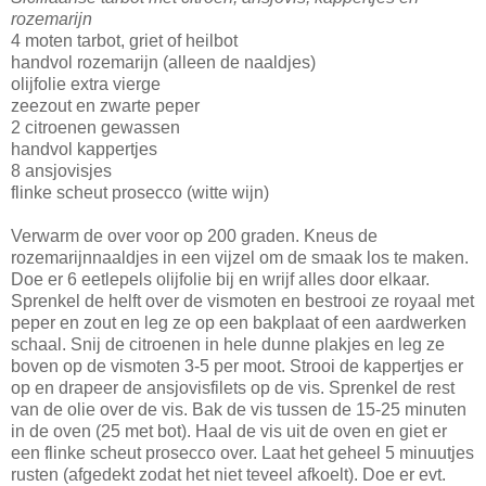
rozemarijn
4 moten tarbot, griet of heilbot
handvol rozemarijn (alleen de naaldjes)
olijfolie extra vierge
zeezout en zwarte peper
2 citroenen gewassen
handvol kappertjes
8 ansjovisjes
flinke scheut prosecco (witte wijn)
Verwarm de over voor op 200 graden. Kneus de
rozemarijnnaaldjes in een vijzel om de smaak los te maken.
Doe er 6 eetlepels olijfolie bij en wrijf alles door elkaar.
Sprenkel de helft over de vismoten en bestrooi ze royaal met
peper en zout en leg ze op een bakplaat of een aardwerken
schaal. Snij de citroenen in hele dunne plakjes en leg ze
boven op de vismoten 3-5 per moot. Strooi de kappertjes er
op en drapeer de ansjovisfilets op de vis. Sprenkel de rest
van de olie over de vis. Bak de vis tussen de 15-25 minuten
in de oven (25 met bot). Haal de vis uit de oven en giet er
een flinke scheut prosecco over. Laat het geheel 5 minuutjes
rusten (afgedekt zodat het niet teveel afkoelt). Doe er evt.