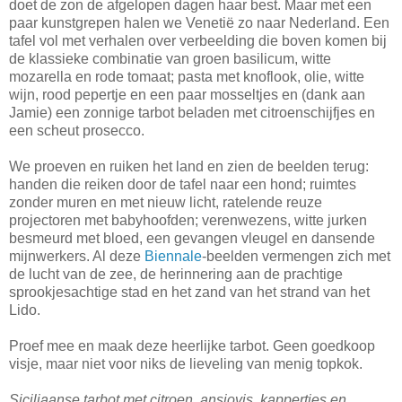
doet de zon de afgelopen dagen haar best. Maar met een
paar kunstgrepen halen we Venetië zo naar Nederland. Een
tafel vol met verhalen over verbeelding die boven komen bij
de klassieke combinatie van groen basilicum, witte
mozarella en rode tomaat; pasta met knoflook, olie, witte
wijn, rood pepertje en een paar mosseltjes en (dank aan
Jamie) een zonnige tarbot beladen met citroenschijfjes en
een scheut prosecco.
We proeven en ruiken het land en zien de beelden terug:
handen die reiken door de tafel naar een hond; ruimtes
zonder muren en met nieuw licht, ratelende reuze
projectoren met babyhoofden; verenwezens, witte jurken
besmeurd met bloed, een gevangen vleugel en dansende
mijnwerkers. Al deze
Biennale
-beelden vermengen zich met
de lucht van de zee, de herinnering aan de prachtige
sprookjesachtige stad en het zand van het strand van het
Lido.
Proef mee en maak deze heerlijke tarbot. Geen goedkoop
visje, maar niet voor niks de lieveling van menig topkok.
Siciliaanse tarbot met citroen, ansjovis, kappertjes en