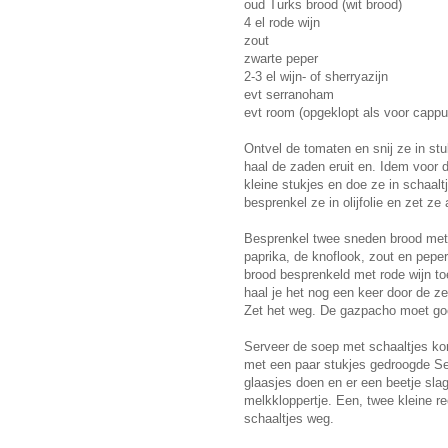
oud Turks brood (wit brood)
4 el rode wijn
zout
zwarte peper
2-3 el wijn- of sherryazijn
evt serranoham
evt room (opgeklopt als voor cappu
Ontvel de tomaten en snij ze in st
haal de zaden eruit en. Idem voor 
kleine stukjes en doe ze in schaal
besprenkel ze in olijfolie en zet ze 
Besprenkel twee sneden brood met
paprika, de knoflook, zout en pepe
brood besprenkeld met rode wijn to
haal je het nog een keer door de ze
Zet het weg. De gazpacho moet goe
Serveer de soep met schaaltjes ko
met een paar stukjes gedroogde Se
glaasjes doen en er een beetje sl
melkkloppertje. Een, twee kleine re
schaaltjes weg.