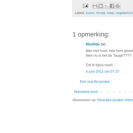
Labels:
kunst
,
recept
,
soep
,
vegetarisch
1 opmerking:
MaaNtje
zei
Ikke niet hoor, heb hem gewoo
Nee nu is het de Tauge????
Eet ik bijna nooit..
6 juni 2011 om 07:37
Een reactie posten
Nieuwere post
Abonneren op:
Reacties posten (Ato