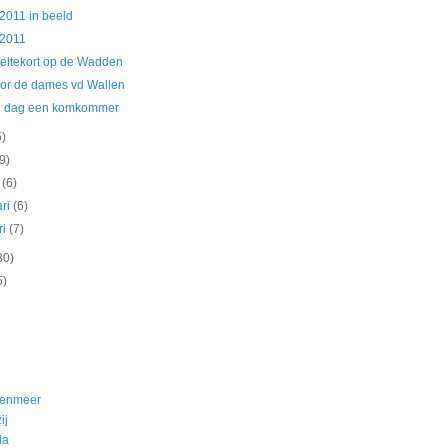
2011 in beeld
 2011
eltekort op de Wadden
oor de dames vd Wallen
e dag een komkommer
5)
(9)
t
(6)
ari
(6)
ri
(7)
30)
5)
nenmeer
ij
da