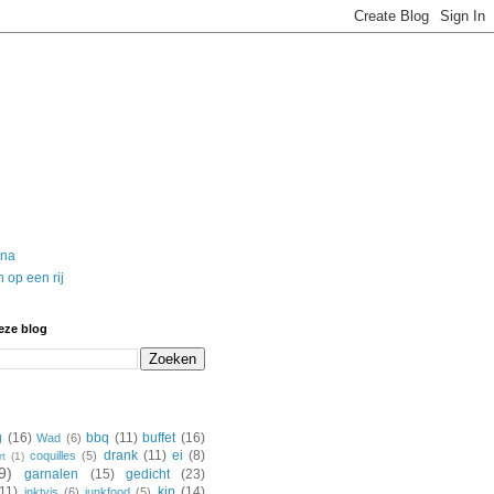
ina
 op een rij
eze blog
g
(16)
bbq
(11)
buffet
(16)
Wad
(6)
drank
(11)
ei
(8)
coquilles
(5)
rt
(1)
9)
garnalen
(15)
gedicht
(23)
(11)
kip
(14)
inktvis
(6)
junkfood
(5)