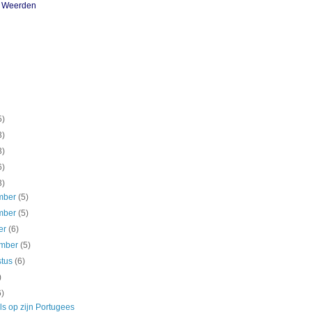
n Weerden
5)
3)
3)
6)
3)
mber
(5)
mber
(5)
er
(6)
ember
(5)
stus
(6)
)
6)
s op zijn Portugees