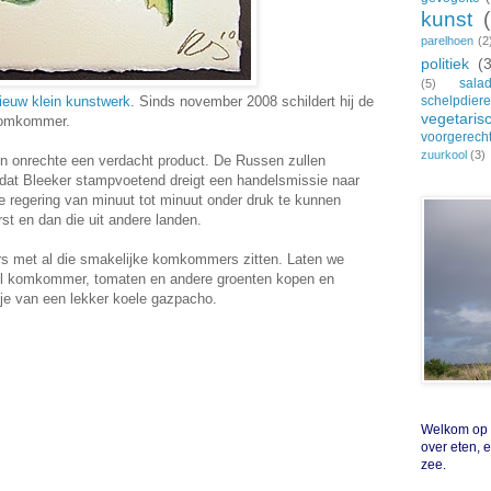
kunst
parelhoen
(2
politiek
(
sala
(5)
ieuw klein kunstwerk
. Sinds november 2008 schildert hij de
schelpdier
vegetaris
 komkommer.
voorgerech
zuurkool
(3)
n onrechte een verdacht product. De Russen zullen
dat Bleeker stampvoetend dreigt een handelsmissie naar
 regering van minuut tot minuut onder druk te kunnen
t en dan die uit andere landen.
ers met al die smakelijke komkommers zitten. Laten we
veel komkommer, tomaten en andere groenten kopen en
 je van een lekker koele gazpacho.
Welkom op Z
over eten, 
zee.