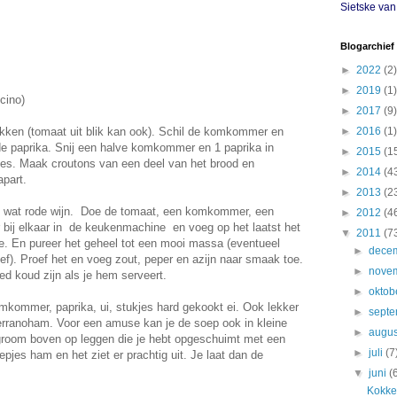
Sietske va
Blogarchief
►
2022
(2)
►
2019
(1)
cino)
►
2017
(9)
ukken (tomaat uit blik kan ook). Schil de komkommer en
►
2016
(1)
de paprika. Snij een halve komkommer en 1 paprika in
►
2015
(1
tjes. Maak croutons van een deel van het brood en
►
2014
(4
apart.
►
2013
(2
 wat rode wijn. Doe de tomaat, een komkommer, een
►
2012
(4
r bij elkaar in de keukenmachine en voeg op het laatst het
▼
2011
(7
e. En pureer het geheel tot een mooi massa (eventueel
►
dece
ef). Proef het en voeg zout, peper en azijn naar smaak toe.
►
nove
d koud zijn als je hem serveert.
►
oktob
mkommer, paprika, ui, stukjes hard gekookt ei. Ook lekker
►
sept
rranoham. Voor een amuse kan je de soep ook in kleine
►
augu
agroom boven op leggen die je hebt opgeschuimt met een
►
juli
(7
epjes ham en het ziet er prachtig uit. Je laat dan de
▼
juni
(
Kokkel