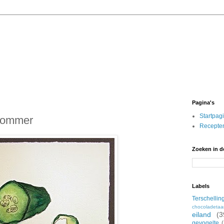
Pagina's
Startpag
kommer
Recepten
Zoeken in d
Labels
Terschellin
chocoladetaa
eiland
(3
gevogelte