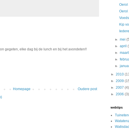
Oerol 
Oerol
Voeds
Kip v
Ieder
►
mei
(
►
april
n gegeten, elke dag bij de lunch en bij het avondeten!!
►
maar
►
febru
►
janua
►
2010
(1
►
2009
(1
►
2007
(4)
Homepage
Oudere post
►
2006
(3)
m)
webtips
Tuinete
Watatenz
Watisda