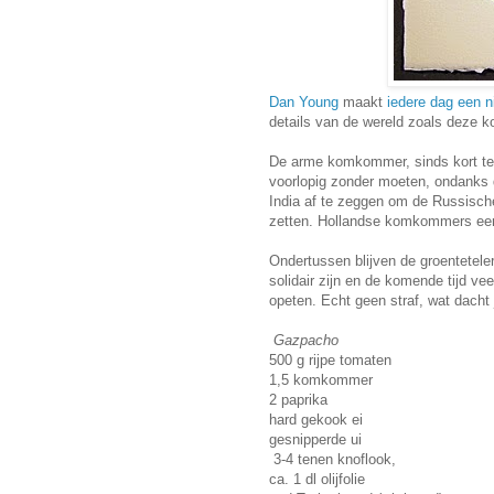
Dan Young
maakt
iedere dag een n
details van de wereld zoals deze
De arme komkommer, sinds kort te
voorlopig zonder moeten, ondanks 
India af te zeggen om de Russische
zetten. Hollandse komkommers eers
Ondertussen blijven de groentetel
solidair zijn en de komende tijd 
opeten. Echt geen straf, wat dacht
Gazpacho
500 g rijpe tomaten
1,5 komkommer
2 paprika
hard gekook ei
gesnipperde ui
3-4 tenen knoflook,
ca. 1 dl olijfolie