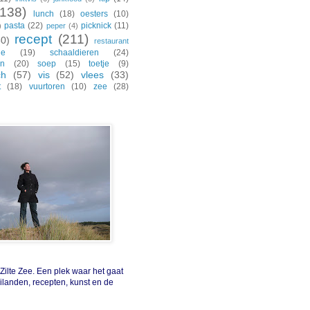
(138)
lunch
(18)
oesters
(10)
pasta
(22)
picknick
(11)
)
peper
(4)
recept
(211)
30)
restaurant
de
(19)
schaaldieren
(24)
en
(20)
soep
(15)
toetje
(9)
ch
(57)
vis
(52)
vlees
(33)
t
(18)
vuurtoren
(10)
zee
(28)
ilte Zee. Een plek waar het gaat
eilanden, recepten, kunst en de